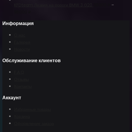
KFDteam Лезвия на пороги BMW 3 G20
30000
₽
–
95000
₽
Информация
О нас
Галерея
Новости
Обслуживание клиентов
F.A.Q
Отзывы
Контакты
Аккаунт
Избранные товары
Корзина
Оформление заказа