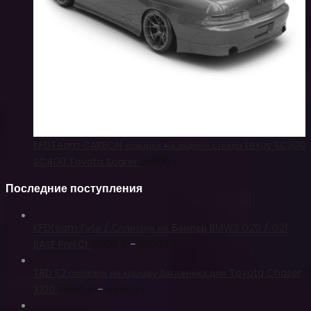
KFDTeam CARBON козырек на заднее стекло Lexus SC300
SC400 Toyota Soarer
55000
₽
Последние поступления
KFDteam Губа / Сплиттер на Бампер BMW3 G20 / G21
BASE PreLCI
18000
₽
–
55000
₽
TRD S2 спойлер на крышку багажника для Toyota Chaser
X100
14500
₽
–
44500
₽