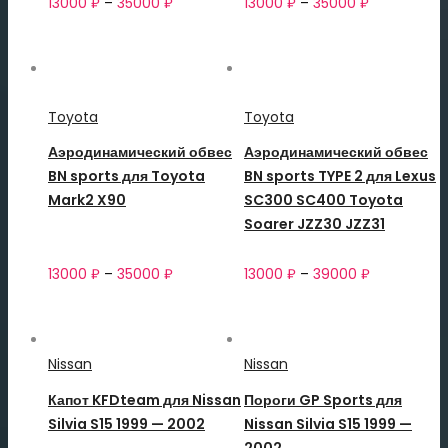
13000
₽
–
35000
₽
13000
₽
–
35000
₽
Toyota
Toyota
Аэродинамический обвес
Аэродинамический обвес
BN sports для Toyota
BN sports TYPE 2 для Lexus
Mark2 X90
SC300 SC400 Toyota
Soarer JZZ30 JZZ31
13000
₽
–
35000
₽
13000
₽
–
39000
₽
Nissan
Nissan
Капот KFDteam для Nissan
Пороги GP Sports для
Silvia S15 1999 — 2002
Nissan Silvia S15 1999 —
2002