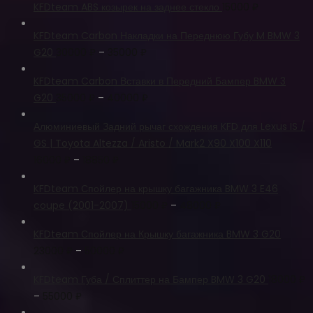
KFDteam ABS козырек на заднее стекло
15000
₽
KFDteam Carbon Накладки на Переднюю Губу M BMW 3
G20
30000
₽
–
35000
₽
KFDteam Carbon Вставки в Передний Бампер BMW 3
G20
35000
₽
–
40000
₽
Алюминиевый Задний рычаг схождения KFD для Lexus IS /
GS | Toyota Altezza / Aristo / Mark2 X90 X100 X110
16000
₽
–
18850
₽
KFDteam Спойлер на крышку багажника BMW 3 E46
coupe (2001-2007)
15000
₽
–
48000
₽
KFDteam Спойлер на Крышку багажника BMW 3 G20
23000
₽
–
50000
₽
KFDteam Губа / Сплиттер на Бампер BMW 3 G20
18000
₽
–
55000
₽