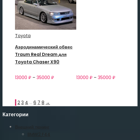
Toyota
Аэродинамический обвес
Traum Real Dream для
Toyota Chaser X90
13000
₽
–
35000
₽
13000
₽
–
35000
₽
1
2
3
4
…
6
7
8
→
Категории
Внешний тюнинг
BMW2 F44