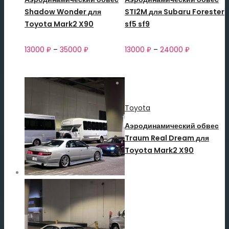
Shadow Wonder для
STI2M для Subaru Forester
Toyota Mark2 X90
sf5 sf9
13000
₽
–
35000
₽
13000
₽
–
24000
₽
Toyota
Аэродинамический обвес
Traum Real Dream для
Toyota Mark2 X90