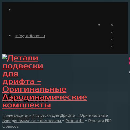
info@kfdteam.ru
Магазин
Главная
Детали Подвески Для Дрифта - Оригинальные
Команда KFD
Аэродинамические Комплекты
-
Products
-
Реплики FRP
Обвесов