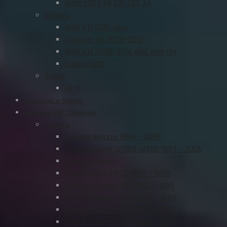
BMW E36 E46 E85 E86 Z4
Subaru
WRX STI 2015-plus
Forester SH 2009-2013
WRX STI 2008-2014 GRB GVB GH
Subaru BRZ
Scion
FR-S
Подушки и опоры
Реплики FRP Обвесов
Toyota
Toyota Altezza 1998 - 2005
Toyota Aristo JZS160 JZS161 1997 - 2005
Toyota Curren
Toyota MR2 SW20 1989 - 1999
Toyota Chaser X90 1992 - 1996
Toyota Chaser X100 1996 - 2001
Toyota Cresta X90 1992 - 1996
Toyota Cresta X100 1996 - 2001