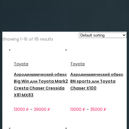
Showing 1–16 of 115 results
Toyota
Toyota
Аэродинамический обвес
Аэродинамический обвес
Big Win для Toyota Mark2
BN sports для Toyota
Cresta Chaser Cressida
Chaser X100
X81 MX83
13000
₽
–
39000
₽
13000
₽
–
35000
₽