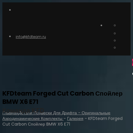
info@kfdteam.ru
KFDteam Forged Cut Carbon Спойлер
BMW X6 E71
Команда KFD
Главная
Детали Подвески Для Дрифта - Оригинальные
Аэродинамические Комплекты
-
Галерея
-
KFDteam Forged
Cut Carbon Спойлер BMW X6 E71