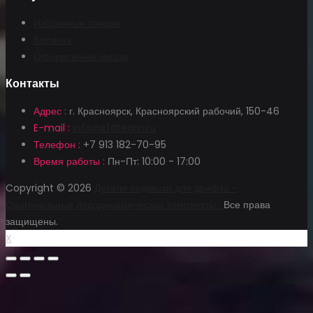
Избранные товары
Корзина
Оформление заказа
Контакты
Адрес :
г. Красноярск, Красноярский рабочий, 150-46
E-mail :
info@kfdteam.ru
Телефон :
+7 913 182-70-95
Время работы :
Пн-Пт: 10:00 - 17:00
Copyright © 2026
Детали подвески для дрифта -
Оригинальные Аэродинамические комплекты .
Все права
защищены.
X