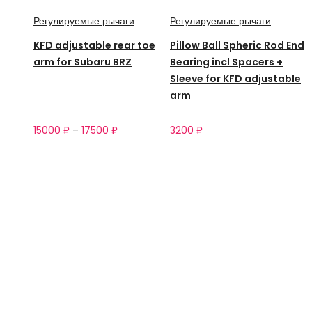
Регулируемые рычаги
Регулируемые рычаги
KFD adjustable rear toe
Pillow Ball Spheric Rod End
arm for Subaru BRZ
Bearing incl Spacers +
Sleeve for KFD adjustable
arm
15000
₽
–
17500
₽
3200
₽