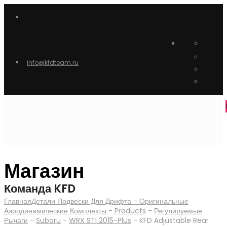
info@kfdteam.ru
Магазин
Команда KFD
Главная
Детали Подвески Для Дрифта - Оригинальные
Аэродинамические Комплекты
-
Products
-
Регулируемые
Рычаги
-
Subaru
-
WRX STI 2015-Plus
-
KFD Adjustable Rear