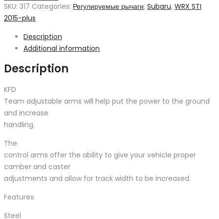
rear
SKU:
317
Categories:
Регулируемые рычаги
,
Subaru
,
WRX STI
toe
2015-plus
arm
Description
for
Additional information
WRX
STI
Description
2015+
quantity
KFD
Team adjustable arms will help put the power to the ground
and increase
handling.
The
control arms offer the ability to give your vehicle proper
camber and caster
adjustments and allow for track width to be increased.
Features:
Steel