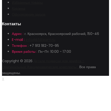
Избранные товары
Корзина
Оформление заказа
Контакты
Адрес :
г. Красноярск, Красноярский рабочий, 150-46
E-mail :
info@kfdteam.ru
Телефон :
+7 913 182-70-95
Время работы :
Пн-Пт: 10:00 - 17:00
Copyright © 2026
Детали подвески для дрифта -
Оригинальные Аэродинамические комплекты .
Все права
защищены.
X