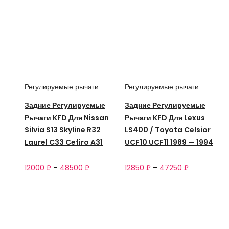
Регулируемые рычаги
Регулируемые рычаги
Задние Регулируемые
Задние Регулируемые
Рычаги KFD Для Nissan
Рычаги KFD Для Lexus
Silvia S13 Skyline R32
LS400 / Toyota Celsior
Laurel C33 Cefiro A31
UCF10 UCF11 1989 — 1994
12000
₽
–
48500
₽
12850
₽
–
47250
₽