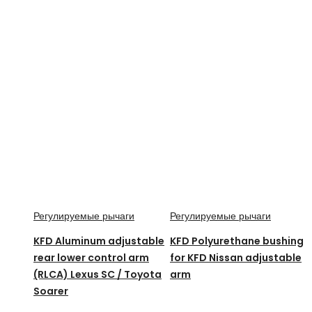
Регулируемые рычаги
Регулируемые рычаги
KFD Aluminum adjustable
KFD Polyurethane bushing
rear lower control arm
for KFD Nissan adjustable
(RLCA) Lexus SC / Toyota
arm
Soarer