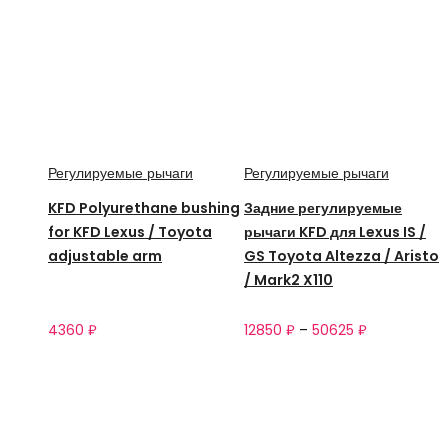
Регулируемые рычаги
Регулируемые рычаги
KFD Polyurethane bushing
Задние регулируемые
for KFD Lexus / Toyota
рычаги KFD для Lexus IS /
adjustable arm
GS Toyota Altezza / Aristo
/ Mark2 X110
4360
₽
12850
₽
–
50625
₽