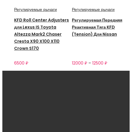
Регулируемые рычаги
Регулируемые рычаги
KFD Roll Center Adjusters
Регулируемая Передняя
для Lexus IS Toyota
Реактивная Тяга KFD
Altezza Mark2 Chaser
(Tension) Для Nissan
Cresta X90 X100 X110
Crown S170
6500
₽
12000
₽
–
12500
₽