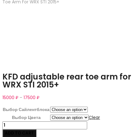
Toe Arm For WRX STI 2015+
KFD adjustable rear toe arm for
WRX STI 2015+
15000
₽
–
17500
₽
Выбор Сайлентблока
Выбор Цвета
Clear
KFD
adjustable
ADD TO CART