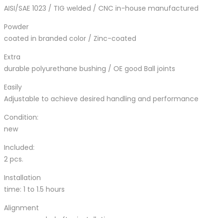
AISI/SAE 1023 / TIG welded / CNC in-house manufactured
Powder
coated in branded color / Zinc-coated
Extra
durable polyurethane bushing / OE good Ball joints
Easily
Adjustable to achieve desired handling and performance
Condition:
new
Included:
2 pcs.
Installation
time: 1 to 1.5 hours
Alignment