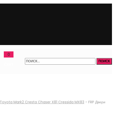
0
Найти:
Cart
Toyota Mark2 Cresta Chaser X81 Cressida MX83
-
FRP Двери