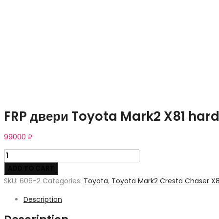
FRP двери Toyota Mark2 X81 hard
99000
₽
FRP
двери
ADD TO CART
Toyota
SKU:
606-2
Categories:
Toyota
,
Toyota Mark2 Cresta Chaser X8
Mark2
Description
X81
hard