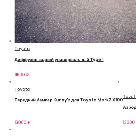
Toyota
Диффузор задний универсальный Type 1
11500
₽
Toyota
Toyot
Передний бампер Kunny’z для Toyota Mark2 X100
Аэрод
13000
₽
13000