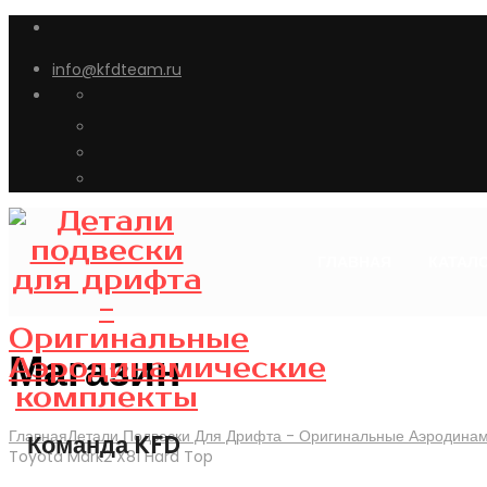
info@kfdteam.ru
ГЛАВНАЯ
КАТАЛ
Магазин
Главная
Детали Подвески Для Дрифта - Оригинальные Аэродина
Команда KFD
Toyota Mark2 X81 Hard Top