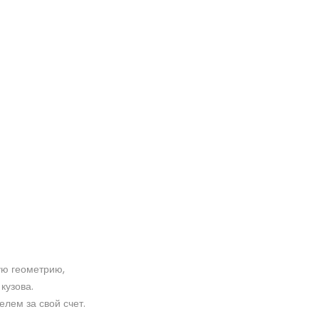
ую геометрию,
кузова.
елем за свой счет.