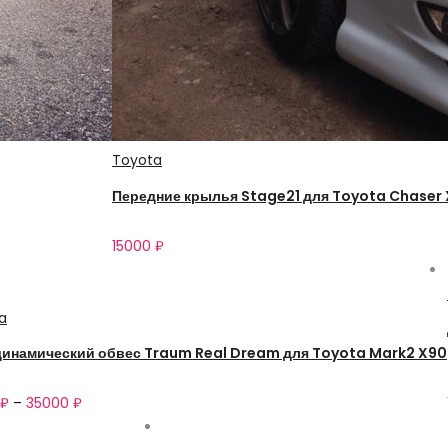
Toyota
Передние крылья Stage21 для Toyota Chaser
15000
₽
a
инамический обвес Traum Real Dream для Toyota Mark2 X90
₽
–
35000
₽