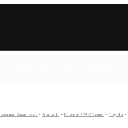
ОГ
ГАЛЕРЕЯ
О НАС
ИНФО
КОНТАКТЫ
мические Комплекты
-
Products
-
Реплики FRP Обвесов
-
Toyota
-