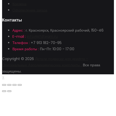
Корзина
Оформление заказа
Контакты
Адрес :
г. Красноярск, Красноярский рабочий, 150-46
E-mail :
info@kfdteam.ru
Телефон :
+7 913 182-70-95
Время работы :
Пн-Пт: 10:00 - 17:00
Copyright © 2026
Детали подвески для дрифта -
Оригинальные Аэродинамические комплекты .
Все права
защищены.
X