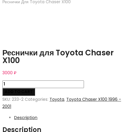
Реснички Для Toyota Chaser X100
Реснички для Toyota Chaser
X100
3000
₽
Реснички
для
ADD TO CART
Toyota
SKU:
233-2
Categories:
Toyota
,
Toyota Chaser X100 1996 -
Chaser
2001
X100
Description
quantity
Description