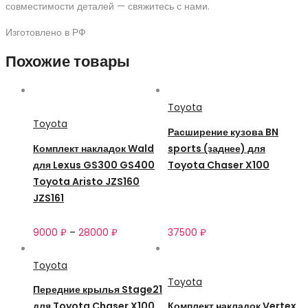
совместимости деталей — свяжитесь с нами.
Изготовлено в РФ
Похожие товары
Toyota
Toyota
Расширение кузова BN
Комплект накладок Wald
sports (заднее) для
для Lexus GS300 GS400
Toyota Chaser X100
Toyota Aristo JZS160
JZS161
9000
₽
–
28000
₽
37500
₽
Toyota
Toyota
Передние крылья Stage21
для Toyota Chaser X100
Комплект накладок Vertex