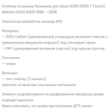
Altezza
Спойлер на крышку багажника для Lexus IS200 IS300 / Toyota
GXE10
Altezza GXE10 SXE10 1998 — 2005
SXE10
Уникальная разработка команды KFD
1998
-
Материал:
2005
— 100% Саrbоn (армированный углеродным волокном пластик, с
quantity
применением вакуумной инфузии) под глянцевым лаком
— FRР (армированный волокном пластик) под черным грунтом
Состояние:
— новое
Включает:
— лип спойлер (1 элемент)
комплект не включает монтажные материалы
Элемент разрабатывался на оцифрованном заводском кузове,
подходит идеально.
Важно учитывать, что кузова претерпевшие ДТП, имеют