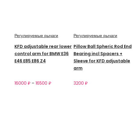
Регулируемые рычаги
Регулируемые рычаги
KFD adjustable rear lower
Pillow Ball Spheric Rod End
control arm for BMW E36
Bearing incl Spacers +
E46 E85 E86 Z4
Sleeve for KFD adjustable
arm
16000
₽
–
16500
₽
3200
₽