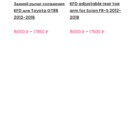
Задний рычаг схождения
KFD adjustable rear toe
KFD для Toyota GT86
arm for Scion FR-S 2012-
2012-2016
2018
15000
₽
–
17850
₽
15000
₽
–
17500
₽