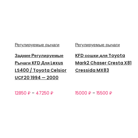
Регулируемые рычаги
Регулируемые рычаги
Задние Регулируемые
KFD сошки для Toyota
Рычаги KFD Для Lexus
Mark2 Chaser Cresta X81
LS400 / Toyota Celsior
Cressida MX83
UCF20 1994 — 2000
12850
₽
–
47250
₽
15000
₽
–
15500
₽