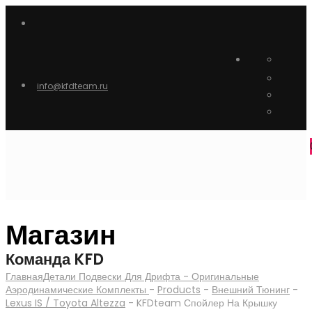
info@kfdteam.ru
Магазин
Команда KFD
Главная
Детали Подвески Для Дрифта - Оригинальные
Аэродинамические Комплекты
-
Products
-
Внешний Тюнинг
-
Lexus IS / Toyota Altezza
-
KFDteam Спойлер На Крышку