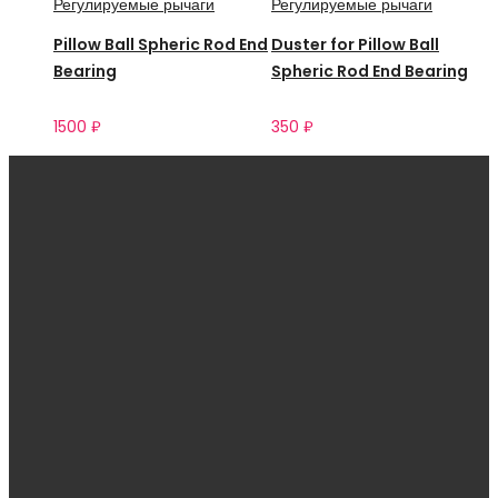
Регулируемые рычаги
Регулируемые рычаги
Pillow Ball Spheric Rod End
Duster for Pillow Ball
Bearing
Spheric Rod End Bearing
1500
₽
350
₽