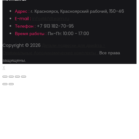
Адрес :
г. Красноярск, Красноярский рабочий, 150-46
E-mail :
info@kfdteam.ru
Телефон :
+7 913 182-70-95
Время работы :
Пн-Пт: 10:00 - 17:00
Copyright © 2026
Детали подвески для дрифта -
Оригинальные Аэродинамические комплекты .
Все права
защищены.
X