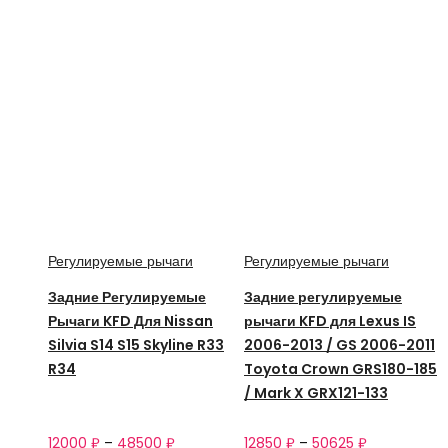
Регулируемые рычаги
Регулируемые рычаги
Задние Регулируемые
Задние регулируемые
Рычаги KFD Для Nissan
рычаги KFD для Lexus IS
Silvia S14 S15 Skyline R33
2006-2013 / GS 2006-2011
R34
Toyota Crown GRS180-185
/ Mark X GRX121-133
12000
₽
–
48500
₽
12850
₽
–
50625
₽