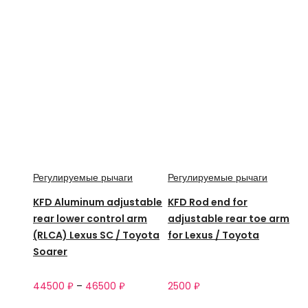
Регулируемые рычаги
Регулируемые рычаги
KFD Aluminum adjustable
KFD Rod end for
rear lower control arm
adjustable rear toe arm
(RLCA) Lexus SC / Toyota
for Lexus / Toyota
Soarer
44500
₽
–
46500
₽
2500
₽