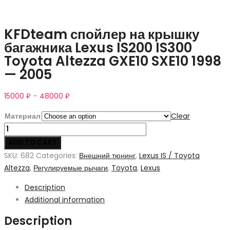
KFDteam спойлер на крышку
багажника Lexus IS200 IS300
Toyota Altezza GXE10 SXE10 1998
— 2005
15000
₽
–
48000
₽
Материал
Clear
KFDteam
спойлер
ADD TO CART
на
SKU:
682
Categories:
Внешний тюнинг
,
Lexus IS / Toyota
крышку
Altezza
,
Регулируемые рычаги
,
Toyota
,
Lexus
багажника
Description
Lexus
Additional information
IS200
IS300
Description
Toyota