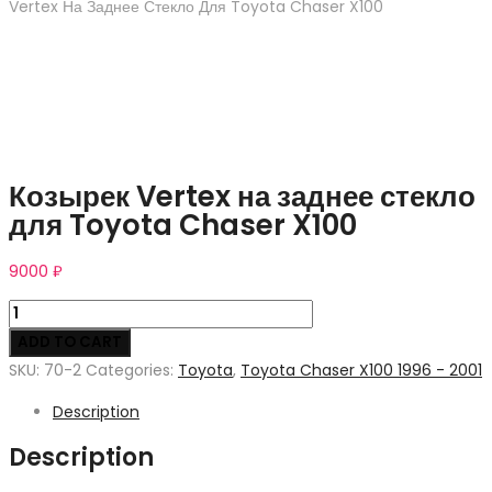
Vertex На Заднее Стекло Для Toyota Chaser X100
Козырек Vertex на заднее стекло
для Toyota Chaser X100
9000
₽
Козырек
Vertex
ADD TO CART
на
SKU:
70-2
Categories:
Toyota
,
Toyota Chaser X100 1996 - 2001
заднее
Description
стекло
для
Description
Toyota