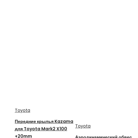
Toyota
Передние крылья Kazama
Toyota
для Toyota Mark2 X100
+20mm
Аэродинамический обвес