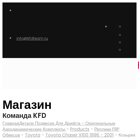
info@kfdteam.ru
Магазин
Команда KFD
Главная
Детали Подвески Для Дрифта - Оригинальные
Аэродинамические Комплекты
-
Products
-
Реплики FRP
Обвесов
-
Toyota
-
Toyota Chaser X100 1996 - 2001
-
Козырек