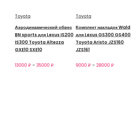
Toyota
Toyota
Аэродинамический обвес
Комплект накладок Wald
BN sports для Lexus IS200
для Lexus GS300 GS400
IS300 Toyota Altezza
Toyota Aristo JZS160
GXE10 SXE10
JZS161
13000
₽
–
35000
₽
9000
₽
–
28000
₽