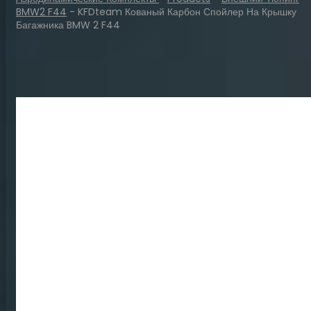
BMW2 F44
-
KFDteam Кованый Карбон Спойлер На Крышку
Багажника BMW 2 F44