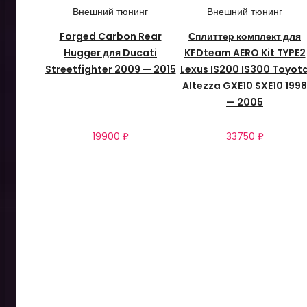
Внешний тюнинг
Внешний тюнинг
Forged Carbon Rear
Сплиттер комплект для
Hugger для Ducati
KFDteam AERO Kit TYPE2
Streetfighter 2009 — 2015
Lexus IS200 IS300 Toyot
Altezza GXE10 SXE10 1998
— 2005
19900
₽
33750
₽