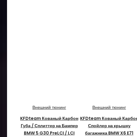
Внешний тюнинг
Внешний тюнинг
KFDteam Кованый Карбон
KFDteam Кованый Карбо
Губа / Сплиттер на Бампер
Спойлер на крышку
BMW 5 G30 PreLCI / LCI
багажника BMW X6 E71