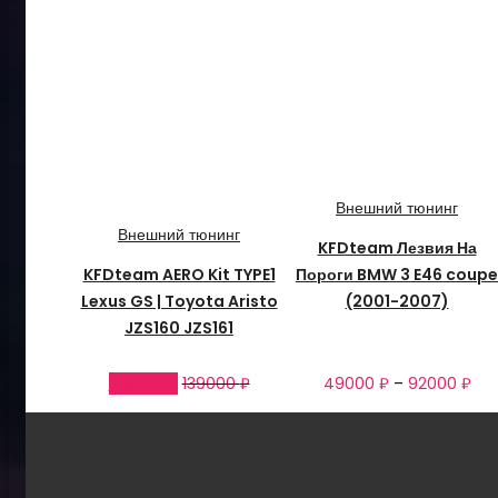
Внешний тюнинг
Внешний тюнинг
KFDteam Лезвия На
KFDteam AERO Kit TYPE1
Пороги BMW 3 E46 coupe
Lexus GS | Toyota Aristo
(2001-2007)
JZS160 JZS161
109000
₽
139000
₽
49000
₽
–
92000
₽