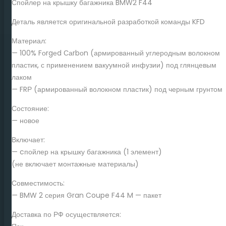
Спойлер на крышку багажника BMW2 F44
quantity
Деталь является оригинальной разработкой команды KFD
Материал:
— 100% Fоrgеd Саrbоn (армированный углеродным волокном
пластик, с применением вакуумной инфузии) под глянцевым
лаком
— FRР (армированный волокном пластик) под черным грунтом
Состояние:
— новое
Включает:
— cпойлер на крышку багажника (1 элемент)
(не включает монтажные материалы)
Совместимость:
— BMW 2 серия Gran Coupe F44 M — пакет
Доставка по РФ осуществляется: