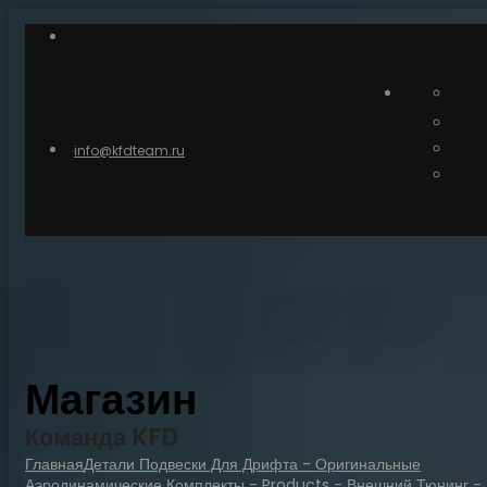
info@kfdteam.ru
Магазин
Команда KFD
Главная
Детали Подвески Для Дрифта - Оригинальные
Аэродинамические Комплекты
-
Products
-
Внешний Тюнинг
-