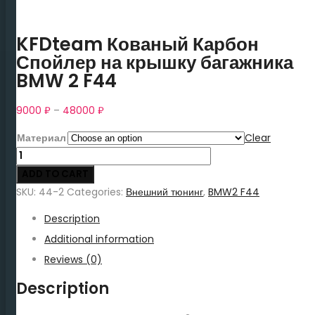
KFDteam Кованый Карбон
Спойлер на крышку багажника
BMW 2 F44
9000
₽
–
48000
₽
Материал
Clear
KFDteam
Кованый
ADD TO CART
Карбон
SKU:
44-2
Categories:
Внешний тюнинг
,
BMW2 F44
Спойлер
Description
на
крышку
Additional information
багажника
Reviews (0)
BMW
Description
2
F44