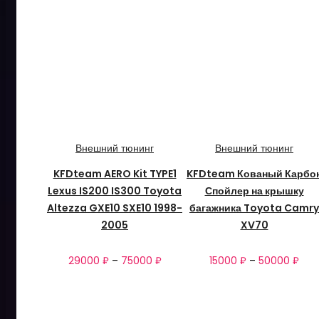
Внешний тюнинг
Внешний тюнинг
KFDteam AERO Kit TYPE1
KFDteam Кованый Карбо
Lexus IS200 IS300 Toyota
Спойлер на крышку
Altezza GXE10 SXE10 1998-
багажника Toyota Camry
2005
XV70
29000
₽
–
75000
₽
15000
₽
–
50000
₽