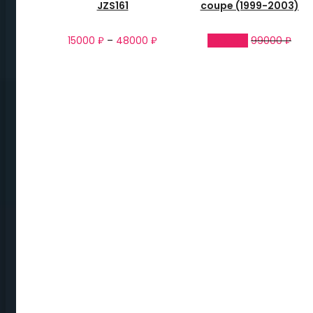
JZS161
coupe (1999-2003)
15000
₽
–
48000
₽
79000
₽
99000
₽