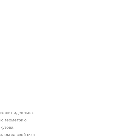
дходит идеально.
ую геометрию,
кузова.
елем за свой счет.