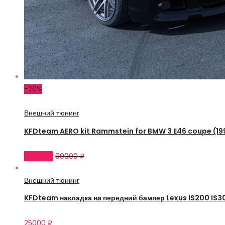
-20%
Внешний тюнинг
KFDteam AERO kit Rammstein for BMW 3 E46 coupe (1
79000
₽
99000
₽
Внешний тюнинг
KFDteam накладка на передний бампер Lexus IS200 IS3
25000
₽