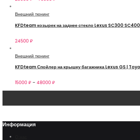
Внешний тюнинг
KFDteam козырек на заднее стекло Lexus SC300 SC400
24500
₽
Внешний тюнинг
KFDteam Спойлер на крышку багажника Lexus GS | Toyot
15000
₽
–
48000
₽
Информация
О нас