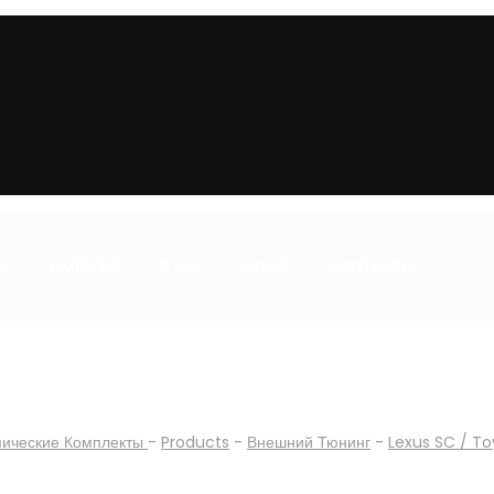
ОГ
ГАЛЕРЕЯ
О НАС
ИНФО
КОНТАКТЫ
мические Комплекты
-
Products
-
Внешний Тюнинг
-
Lexus SC / To