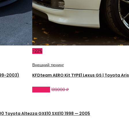
-22%
Внешний тюнинг
999-2003)
KFDteam AERO Kit TYPE1 Lexus GS | Toyota Aris
109000
₽
139000
₽
00 Toyota Altezza GXE10 SXE10 1998 — 2005