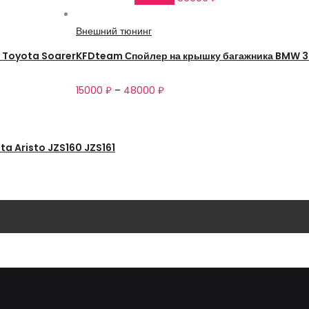
Внешний тюнинг
 Toyota Soarer
KFDteam Спойлер на крышку багажника BMW 3
15000
₽
–
48000
₽
a Aristo JZS160 JZS161