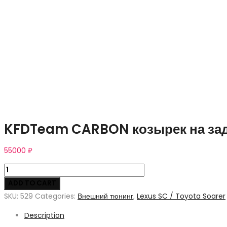
KFDTeam CARBON козырек на задн
55000
₽
KFDTeam
CARBON
ADD TO CART
козырек
SKU:
529
Categories:
Внешний тюнинг
,
Lexus SC / Toyota Soarer
на
Description
заднее