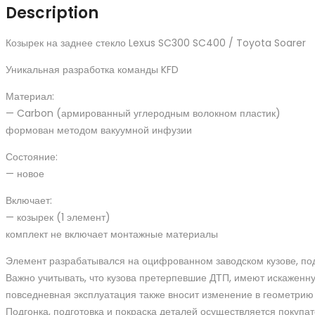
стекло
Description
Lexus
SC300
Козырек на заднее стекло Lexus SC300 SC400 / Toyota Soarer
SC400
Уникальная разработка команды KFD
Toyota
Soarer
Материал:
quantity
— Carbon (армированный углеродным волокном пластик)
формован методом вакуумной инфузии
Состояние:
— новое
Включает:
— козырек (1 элемент)
комплект не включает монтажные материалы
Элемент разрабатывался на оцифрованном заводском кузове, по
Важно учитывать, что кузова претерпевшие ДТП, имеют искаженн
повседневная эксплуатация также вносит изменение в геометрию 
Подгонка, подготовка и покраска деталей осуществляется покупат