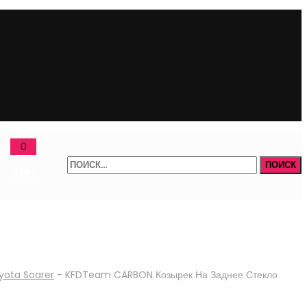
0
Найти:
Cart
yota Soarer
-
KFDTeam CARBON Козырек На Заднее Стекло