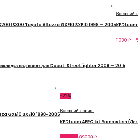
Внешний т
IS200 IS300 Toyota Altezza GXE10 SXE10 1998 — 2005
KFDteam 
11000
₽
–
акладка под хвост для Ducati Streetfighter 2009 — 2015
-22%
Внешний тюнинг
ezza GXE10 SXE10 1998-2005
KFDteam AERO kit Rammstein (Лег
69000
₽
89000
₽