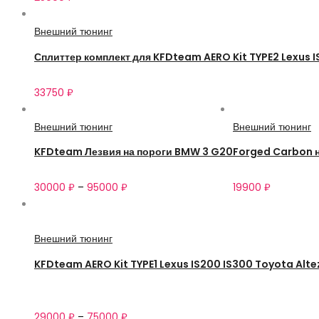
Внешний тюнинг
Сплиттер комплект для KFDteam AERO Kit TYPE2 Lexus 
33750
₽
Внешний тюнинг
Внешний тюнинг
KFDteam Лезвия на пороги BMW 3 G20
Forged Carbon н
30000
₽
–
95000
₽
19900
₽
Внешний тюнинг
KFDteam AERO Kit TYPE1 Lexus IS200 IS300 Toyota Alt
29000
₽
–
75000
₽