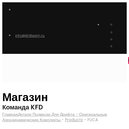
info@kfdteam.ru
Магазин
Команда KFD
Главная
Детали Подвески Для Дрифта - Оригинальные
Аэродинамические Комплекты
-
Products
-
FUCA