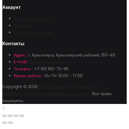
Аккаунт
Избранные товары
Корзина
Оформление заказа
Контакты
Адрес :
г. Красноярск, Красноярский рабочий, 150-46
E-mail :
info@kfdteam.ru
Телефон :
+7 913 182-70-95
Время работы :
Пн-Пт: 10:00 - 17:00
Copyright © 2026
Детали подвески для дрифта -
Оригинальные Аэродинамические комплекты .
Все права
защищены.
X