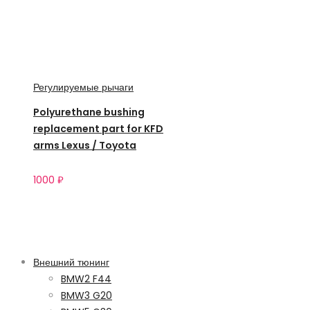
Регулируемые рычаги
Polyurethane bushing
replacement part for KFD
arms Lexus / Toyota
1000
₽
Категории
Внешний тюнинг
BMW2 F44
BMW3 G20