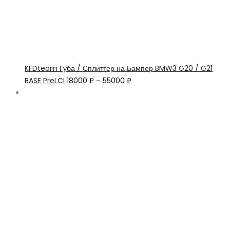
KFDteam Губа / Сплиттер на Бампер BMW3 G20 / G21
BASE PreLCI
18000
₽
–
55000
₽