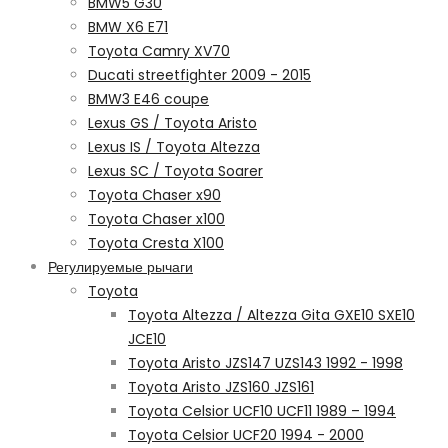
BMW5 G30
BMW X6 E71
Toyota Camry XV70
Ducati streetfighter 2009 - 2015
BMW3 E46 coupe
Lexus GS / Toyota Aristo
Lexus IS / Toyota Altezza
Lexus SC / Toyota Soarer
Toyota Chaser x90
Toyota Chaser x100
Toyota Cresta X100
Регулируемые рычаги
Toyota
Toyota Altezza / Altezza Gita GXE10 SXE10
JCE10
Toyota Aristo JZS147 UZS143 1992 - 1998
Toyota Aristo JZS160 JZS161
Toyota Celsior UCF10 UCF11 1989 – 1994
Toyota Celsior UCF20 1994 - 2000