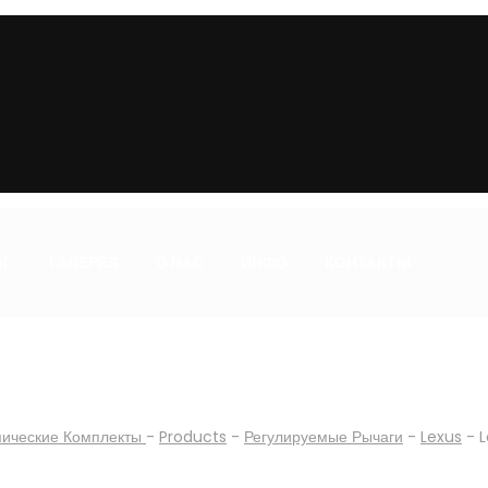
ОГ
ГАЛЕРЕЯ
О НАС
ИНФО
КОНТАКТЫ
мические Комплекты
-
Products
-
Регулируемые Рычаги
-
Lexus
-
L