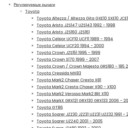
Регулируемые рычаги
Toyota
Toyota Altezza / Altezza Gita GXE10 SXE10 JCE
Toyota Aristo JZS147 UZS143 1992 - 1998
Toyota Aristo JZS160 JZS161
Toyota Celsior UCF10 UCF11 1989 – 1994
Toyota Celsior UCF20 1994 - 2000
Toyota Crown JZS151 1995 - 1999
Toyota Crown S170 1999 - 2007
Toyota Crown / Crown Majesta GRS180 - 185 
Toyota Cressida MX83
Toyota Mark2 Chaser Cresta X81
Toyota Mark2 Cresta Chaser X90 - X100
Toyota Mark2 Verossa Mark2 Blit X110
Toyota MarkX GRX121 GRX130 GRX133 2006 - 20
Toyota GT86
Toyota Soarer JZZ30 JZZ31 UZZ31 UZZ32 1991 - 
Toyota Soarer UZZ40 2001 - 2005