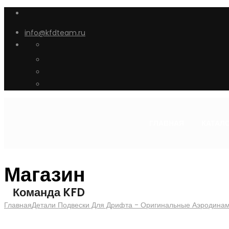
info@kfdteam.ru
ГЛАВНАЯ
КАТАЛ
Магазин
Команда KFD
Главная
Детали Подвески Для Дрифта - Оригинальные Аэродина