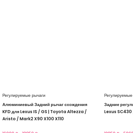
Регулируемые рычаги
Регулируемые
Алюминиевый Задний рычаг схождения
Задние регул
KFD для Lexus IS / GS | Toyota Altezza /
Lexus SC430 
Aristo / Mark2 X90 X100 X110