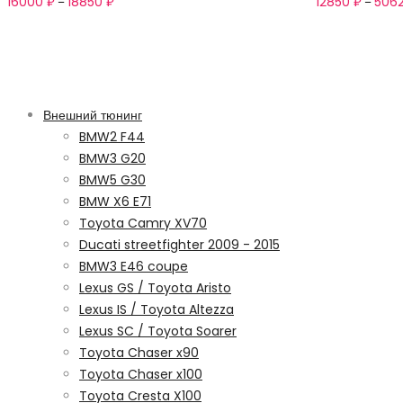
16000
₽
18850
₽
12850
₽
506
–
–
Категории
Внешний тюнинг
BMW2 F44
BMW3 G20
BMW5 G30
BMW X6 E71
Toyota Camry XV70
Ducati streetfighter 2009 - 2015
BMW3 E46 coupe
Lexus GS / Toyota Aristo
Lexus IS / Toyota Altezza
Lexus SC / Toyota Soarer
Toyota Chaser x90
Toyota Chaser x100
Toyota Cresta X100