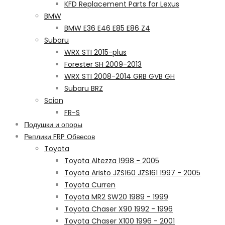
KFD Replacement Parts for Lexus
BMW
BMW E36 E46 E85 E86 Z4
Subaru
WRX STI 2015-plus
Forester SH 2009-2013
WRX STI 2008-2014 GRB GVB GH
Subaru BRZ
Scion
FR-S
Подушки и опоры
Реплики FRP Обвесов
Toyota
Toyota Altezza 1998 - 2005
Toyota Aristo JZS160 JZS161 1997 - 2005
Toyota Curren
Toyota MR2 SW20 1989 - 1999
Toyota Chaser X90 1992 - 1996
Toyota Chaser X100 1996 - 2001