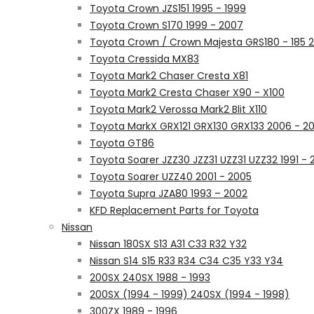
Toyota Crown JZS151 1995 - 1999
Toyota Crown S170 1999 - 2007
Toyota Crown / Crown Majesta GRS180 - 185 
Toyota Cressida MX83
Toyota Mark2 Chaser Cresta X81
Toyota Mark2 Cresta Chaser X90 - X100
Toyota Mark2 Verossa Mark2 Blit X110
Toyota MarkX GRX121 GRX130 GRX133 2006 - 20
Toyota GT86
Toyota Soarer JZZ30 JZZ31 UZZ31 UZZ32 1991 - 
Toyota Soarer UZZ40 2001 - 2005
Toyota Supra JZA80 1993 – 2002
KFD Replacement Parts for Toyota
Nissan
Nissan 180SX S13 A31 C33 R32 Y32
Nissan S14 S15 R33 R34 C34 C35 Y33 Y34
200SX 240SX 1988 - 1993
200SX (1994 - 1999) 240SX (1994 - 1998)
300ZX 1989 - 1996