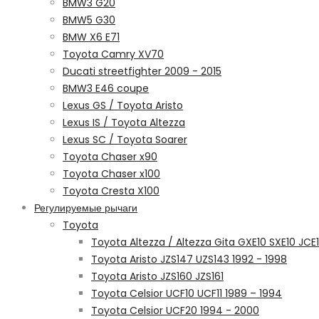
BMW3 G20
BMW5 G30
BMW X6 E71
Toyota Camry XV70
Ducati streetfighter 2009 - 2015
BMW3 E46 coupe
Lexus GS / Toyota Aristo
Lexus IS / Toyota Altezza
Lexus SC / Toyota Soarer
Toyota Chaser x90
Toyota Chaser x100
Toyota Cresta X100
Регулируемые рычаги
Toyota
Toyota Altezza / Altezza Gita GXE10 SXE10 JCE
Toyota Aristo JZS147 UZS143 1992 - 1998
Toyota Aristo JZS160 JZS161
Toyota Celsior UCF10 UCF11 1989 – 1994
Toyota Celsior UCF20 1994 - 2000