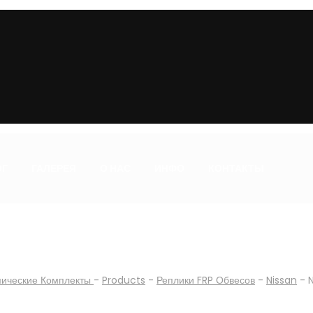
ОГ
ГАЛЕРЕЯ
О НАС
ИНФО
КОНТАКТЫ
мические Комплекты
-
Products
-
Реплики FRP Обвесов
-
Nissan
-
N