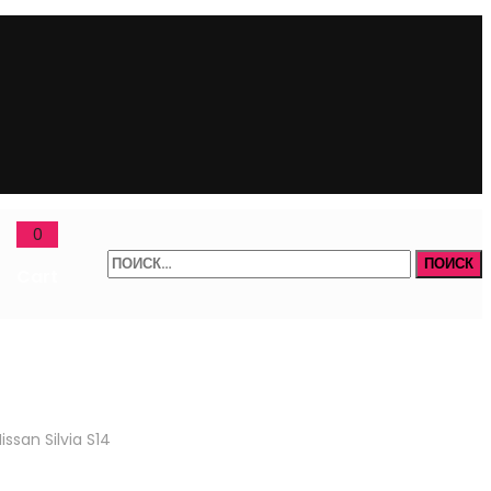
0
Найти:
Cart
issan Silvia S14